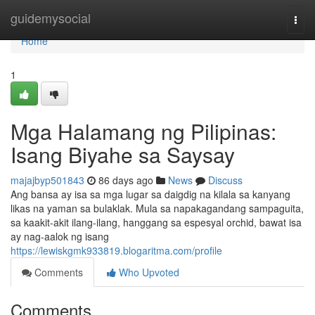
Home
guidemysocial
Togg
navi
Home
1
Mga Halamang ng Pilipinas:
Isang Biyahe sa Saysay
majajbyp501843
86 days ago
News
Discuss
Ang bansa ay isa sa mga lugar sa daigdig na kilala sa kanyang
likas na yaman sa bulaklak. Mula sa napakagandang sampaguita,
sa kaakit-akit ilang-ilang, hanggang sa espesyal orchid, bawat isa
ay nag-aalok ng isang
https://lewiskgmk933819.blogaritma.com/profile
Comments
Who Upvoted
Comments