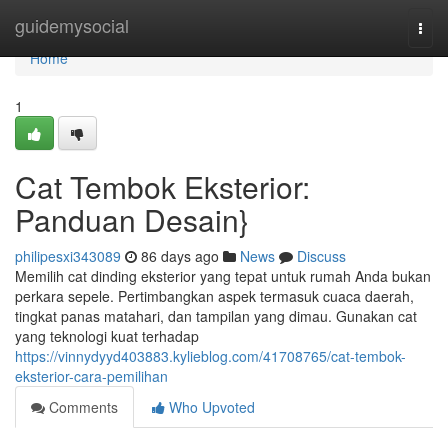
Home
guidemysocial
Togg
navi
Home
1
Cat Tembok Eksterior:
Panduan Desain}
philipesxi343089
86 days ago
News
Discuss
Memilih cat dinding eksterior yang tepat untuk rumah Anda bukan
perkara sepele. Pertimbangkan aspek termasuk cuaca daerah,
tingkat panas matahari, dan tampilan yang dimau. Gunakan cat
yang teknologi kuat terhadap
https://vinnydyyd403883.kylieblog.com/41708765/cat-tembok-
eksterior-cara-pemilihan
Comments
Who Upvoted