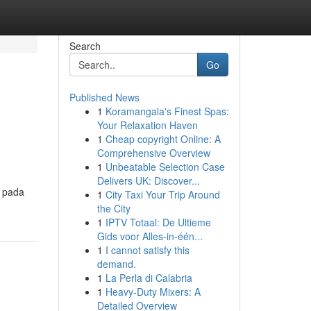
Search
Go
Published News
1
Koramangala's Finest Spas:
Your Relaxation Haven
1
Cheap copyright Online: A
Comprehensive Overview
1
Unbeatable Selection Case
Delivers UK: Discover...
i pada
1
City Taxi Your Trip Around
the City
1
IPTV Totaal: De Ultieme
Gids voor Alles-in-één...
1
I cannot satisfy this
demand.
1
La Perla di Calabria
1
Heavy-Duty Mixers: A
Detailed Overview