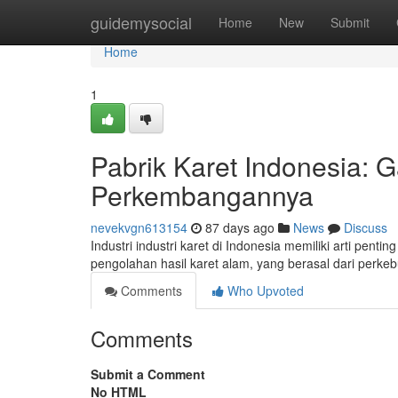
Home
guidemysocial
Home
New
Submit
Home
1
Pabrik Karet Indonesia
Perkembangannya
nevekvgn613154
87 days ago
News
Discuss
Industri industri karet di Indonesia memiliki arti pen
pengolahan hasil karet alam, yang berasal dari perke
Comments
Who Upvoted
Comments
Submit a Comment
No HTML