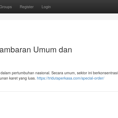
Groups
Register
Login
: Gambaran Umum dan
ting dalam pertumbuhan nasional. Secara umum, sektor ini berkonsentras
bunan karet yang luas.
https://tridutaperkasa.com/special-order/