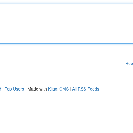
Rep
d
|
Top Users
| Made with
Kliqqi CMS
|
All RSS Feeds