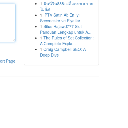
1
ฟันนี่วิน888: สล็อตฮาเฮ รวย
ไม่ยั้ง!
1
İPTV Satın Al: En İyi
Seçenekler ve Fiyatlar
1
Situs Rajawd777 Slot
Panduan Lengkap untuk A...
1
The Rules of Set Collection:
A Complete Expla...
1
Craig Campbell SEO: A
Deep Dive
ort Page