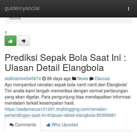
Home
guidemysocial
Togg
navi
Home
1
Prediksi Sepak Bola Saat Ini :
Ulasan Detail Elangbola
siobhaniive545674
88 days ago
News
Discuss
Ayo menyambut ramalan sepak bola nanti nanti dari Elangbola!
Tim analis kami tengah memeriksa dengan cermat pertarungan
yang akan digelar. Para pengunjung bisa mendapatkan informasi
mendalam terkait kesempatan hasil,
https://aadamacus121291.tinyblogging.com/ramalan-
pertandingan-saat-ini-tinjauan-detail-elangbola-85395981
Comments
Who Upvoted