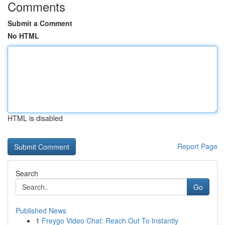
Comments
Submit a Comment
No HTML
HTML is disabled
Report Page
Search
Go
Published News
1
Freygo Video Chat: Reach Out To Instantly