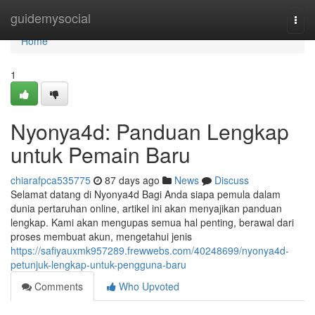
Home
guidemysocial
Togg
navi
Home
1
Nyonya4d: Panduan Lengkap
untuk Pemain Baru
chiarafpca535775
87 days ago
News
Discuss
Selamat datang di Nyonya4d Bagi Anda siapa pemula dalam
dunia pertaruhan online, artikel ini akan menyajikan panduan
lengkap. Kami akan mengupas semua hal penting, berawal dari
proses membuat akun, mengetahui jenis
https://safiyauxmk957289.frewwebs.com/40248699/nyonya4d-
petunjuk-lengkap-untuk-pengguna-baru
Comments
Who Upvoted