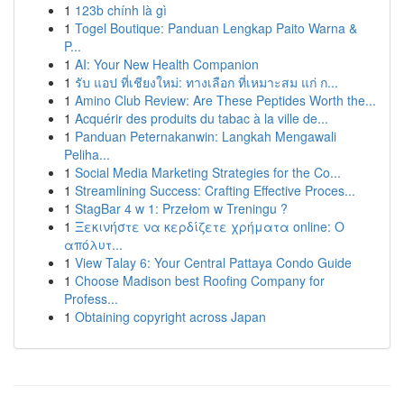
1
123b chính là gì
1
Togel Boutique: Panduan Lengkap Paito Warna &
P...
1
AI: Your New Health Companion
1
รับ แอป ที่เชียงใหม่: ทางเลือก ที่เหมาะสม แก่ ก...
1
Amino Club Review: Are These Peptides Worth the...
1
Acquérir des produits du tabac à la ville de...
1
Panduan Peternakanwin: Langkah Mengawali
Peliha...
1
Social Media Marketing Strategies for the Co...
1
Streamlining Success: Crafting Effective Proces...
1
StagBar 4 w 1: Przełom w Treningu ?
1
Ξεκινήστε να κερδίζετε χρήματα online: Ο
απόλυτ...
1
View Talay 6: Your Central Pattaya Condo Guide
1
Choose Madison best Roofing Company for
Profess...
1
Obtaining copyright across Japan