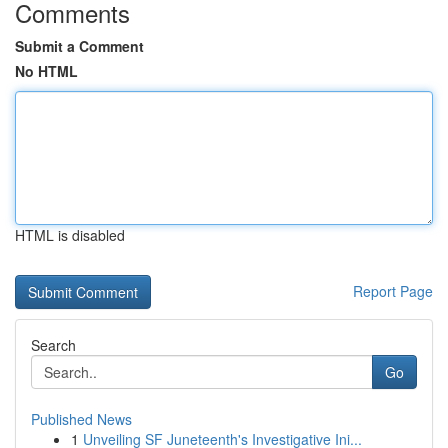
Comments
Submit a Comment
No HTML
HTML is disabled
Report Page
Search
Go
Published News
1
Unveiling SF Juneteenth's Investigative Ini...