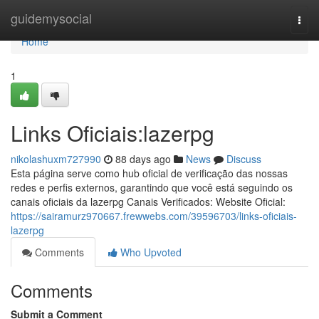
Home
guidemysocial
Togg
navi
Home
1
Links Oficiais:lazerpg
nikolashuxm727990
88 days ago
News
Discuss
Esta página serve como hub oficial de verificação das nossas
redes e perfis externos, garantindo que você está seguindo os
canais oficiais da lazerpg Canais Verificados: Website Oficial:
https://sairamurz970667.frewwebs.com/39596703/links-oficiais-
lazerpg
Comments
Who Upvoted
Comments
Submit a Comment