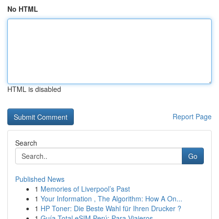
No HTML
HTML is disabled
Report Page
Search
Go
Published News
1
Memories of Liverpool’s Past
1
Your Information , The Algorithm: How A On...
1
HP Toner: Die Beste Wahl für Ihren Drucker ?
1
Guía Total eSIM Perú: Para Viajeros