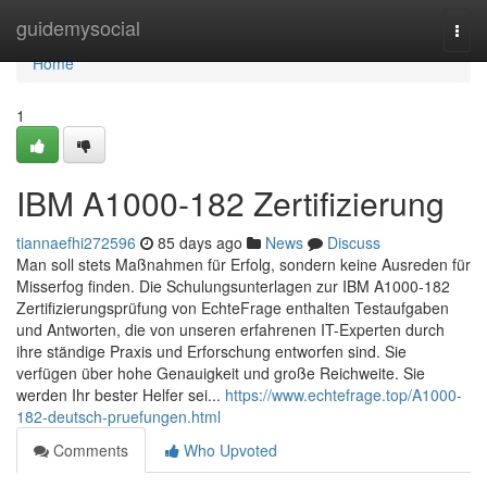
Home
guidemysocial
Togg
navi
Home
1
IBM A1000-182 Zertifizierung
tiannaefhi272596
85 days ago
News
Discuss
Man soll stets Maßnahmen für Erfolg, sondern keine Ausreden für
Misserfog finden. Die Schulungsunterlagen zur IBM A1000-182
Zertifizierungsprüfung von EchteFrage enthalten Testaufgaben
und Antworten, die von unseren erfahrenen IT-Experten durch
ihre ständige Praxis und Erforschung entworfen sind. Sie
verfügen über hohe Genauigkeit und große Reichweite. Sie
werden Ihr bester Helfer sei...
https://www.echtefrage.top/A1000-
182-deutsch-pruefungen.html
Comments
Who Upvoted