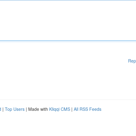
Rep
d
|
Top Users
| Made with
Kliqqi CMS
|
All RSS Feeds