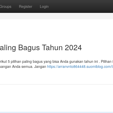
Groups
Register
Login
Paling Bagus Tahun 2024
kut 5 pilihan paling bagus yang bisa Anda gunakan tahun ini . Pilihan i
uangan Anda semua. Jangan
https://arranvnto864448.suomiblog.com/t