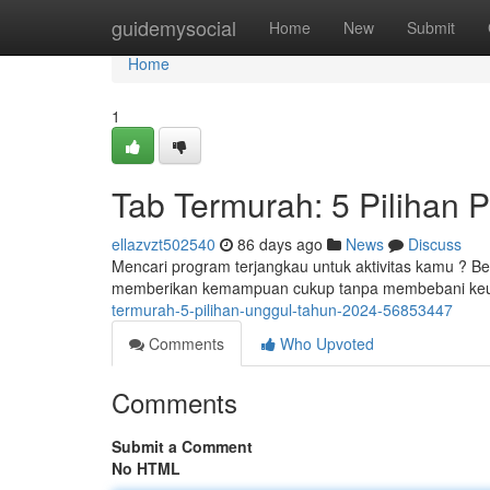
Home
guidemysocial
Home
New
Submit
Home
1
Tab Termurah: 5 Pilihan 
ellazvzt502540
86 days ago
News
Discuss
Mencari program terjangkau untuk aktivitas kamu ? Beri
memberikan kemampuan cukup tanpa membebani ke
termurah-5-pilihan-unggul-tahun-2024-56853447
Comments
Who Upvoted
Comments
Submit a Comment
No HTML