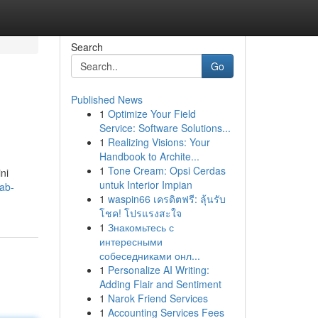
Search
Go
Published News
1
Optimize Your Field
Service: Software Solutions...
1
Realizing Visions: Your
Handbook to Archite...
1
Tone Cream: Opsi Cerdas
ni
untuk Interior Impian
ab-
1
waspin66 เครดิตฟรี: ลุ้นรับ
โชค! โปรแรงสะใจ
1
Знакомьтесь с
интересными
собеседниками онл...
1
Personalize AI Writing:
Adding Flair and Sentiment
1
Narok Friend Services
1
Accounting Services Fees