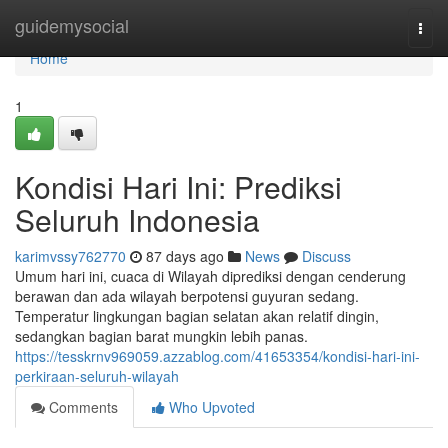
Home
guidemysocial
Togg
navi
Home
1
Kondisi Hari Ini: Prediksi
Seluruh Indonesia
karimvssy762770
87 days ago
News
Discuss
Umum hari ini, cuaca di Wilayah diprediksi dengan cenderung
berawan dan ada wilayah berpotensi guyuran sedang.
Temperatur lingkungan bagian selatan akan relatif dingin,
sedangkan bagian barat mungkin lebih panas.
https://tesskrnv969059.azzablog.com/41653354/kondisi-hari-ini-
perkiraan-seluruh-wilayah
Comments
Who Upvoted