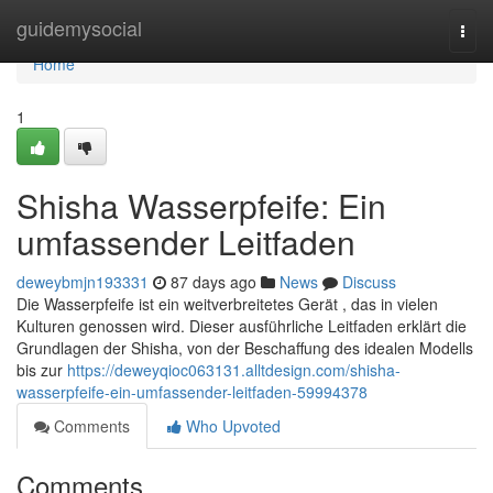
Home
guidemysocial
Togg
navi
Home
1
Shisha Wasserpfeife: Ein
umfassender Leitfaden
deweybmjn193331
87 days ago
News
Discuss
Die Wasserpfeife ist ein weitverbreitetes Gerät , das in vielen
Kulturen genossen wird. Dieser ausführliche Leitfaden erklärt die
Grundlagen der Shisha, von der Beschaffung des idealen Modells
bis zur
https://deweyqioc063131.alltdesign.com/shisha-
wasserpfeife-ein-umfassender-leitfaden-59994378
Comments
Who Upvoted
Comments