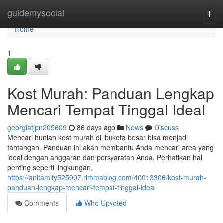
Home
guidemysocial
Togg
navi
Home
1
Kost Murah: Panduan Lengkap
Mencari Tempat Tinggal Ideal
georgiafjpn205609
86 days ago
News
Discuss
Mencari hunian kost murah di ibukota besar bisa menjadi
tantangan. Panduan ini akan membantu Anda mencari area yang
ideal dengan anggaran dan persyaratan Anda. Perhatikan hal
penting seperti lingkungan,
https://anitamlfy525907.rimmablog.com/40013306/kost-murah-
panduan-lengkap-mencari-tempat-tinggal-ideal
Comments
Who Upvoted