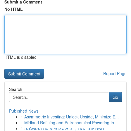
Submit a Comment
No HTML
HTML is disabled
Report Page
Search
Go
Published News
1
Asymmetric Investing: Unlock Upside, Minimize E...
1
Midland Refining and Petrochemical Powering In...
1
חשפניות: המדריך המלא למצוא את המושלמת