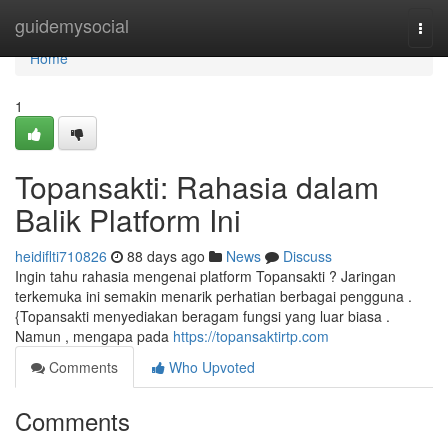
Home
guidemysocial
Togg
navi
Home
1
Topansakti: Rahasia dalam
Balik Platform Ini
heidiflti710826
88 days ago
News
Discuss
Ingin tahu rahasia mengenai platform Topansakti ? Jaringan
terkemuka ini semakin menarik perhatian berbagai pengguna .
{Topansakti menyediakan beragam fungsi yang luar biasa .
Namun , mengapa pada
https://topansaktirtp.com
Comments
Who Upvoted
Comments