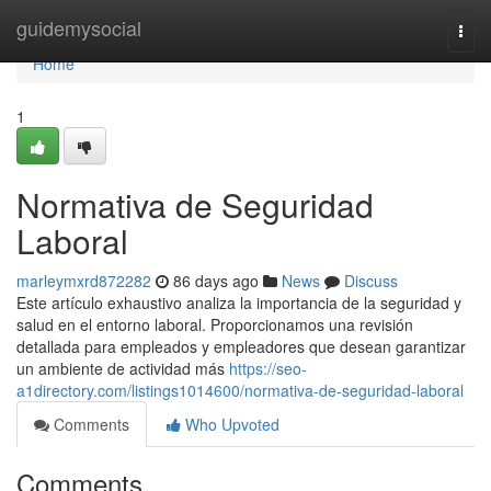
Home
guidemysocial
Togg
navi
Home
1
Normativa de Seguridad
Laboral
marleymxrd872282
86 days ago
News
Discuss
Este artículo exhaustivo analiza la importancia de la seguridad y
salud en el entorno laboral. Proporcionamos una revisión
detallada para empleados y empleadores que desean garantizar
un ambiente de actividad más
https://seo-
a1directory.com/listings1014600/normativa-de-seguridad-laboral
Comments
Who Upvoted
Comments