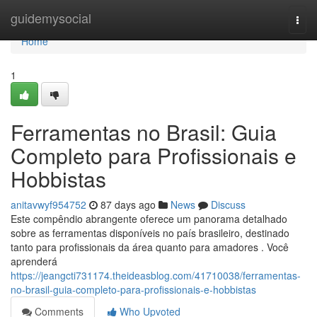
Home
guidemysocial
Togg
navi
Home
1
Ferramentas no Brasil: Guia
Completo para Profissionais e
Hobbistas
anitavwyf954752
87 days ago
News
Discuss
Este compêndio abrangente oferece um panorama detalhado
sobre as ferramentas disponíveis no país brasileiro, destinado
tanto para profissionais da área quanto para amadores . Você
aprenderá
https://jeangcti731174.theideasblog.com/41710038/ferramentas-
no-brasil-guia-completo-para-profissionais-e-hobbistas
Comments
Who Upvoted