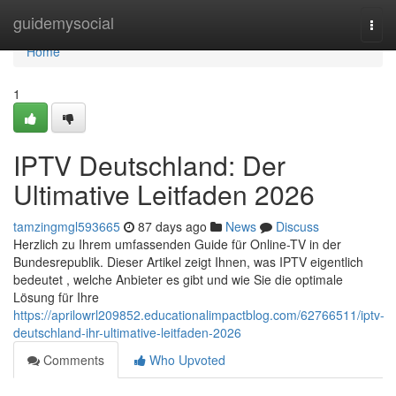
Home
guidemysocial
Togg
navi
Home
1
IPTV Deutschland: Der
Ultimative Leitfaden 2026
tamzingmgl593665
87 days ago
News
Discuss
Herzlich zu Ihrem umfassenden Guide für Online-TV in der
Bundesrepublik. Dieser Artikel zeigt Ihnen, was IPTV eigentlich
bedeutet , welche Anbieter es gibt und wie Sie die optimale
Lösung für Ihre
https://aprilowrl209852.educationalimpactblog.com/62766511/iptv-
deutschland-ihr-ultimative-leitfaden-2026
Comments
Who Upvoted