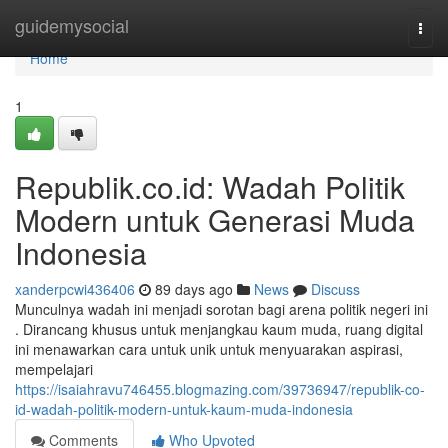
Home
guidemysocial
Togg
navi
Home
1
Republik.co.id: Wadah Politik
Modern untuk Generasi Muda
Indonesia
xanderpcwi436406
89 days ago
News
Discuss
Munculnya wadah ini menjadi sorotan bagi arena politik negeri ini
. Dirancang khusus untuk menjangkau kaum muda, ruang digital
ini menawarkan cara untuk unik untuk menyuarakan aspirasi,
mempelajari
https://isaiahravu746455.blogmazing.com/39736947/republik-co-
id-wadah-politik-modern-untuk-kaum-muda-indonesia
Comments
Who Upvoted