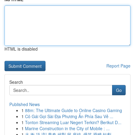
HTML is disabled
Report Page
Search
Go
Published News
1
88m: The Ultimate Guide to Online Casino Gaming
1
Cô Gái Gọi Sài Địa Phương Ẩn Phía Sau Vẻ ...
1
Tonton Streaming Luar Negeri Terkini? Berikut D...
1
Marine Construction in the City of Mobile : ...
1
大 衝 頂 流! 青春 絕對 留 底線, 爆笑 滑稽 短劇 ...