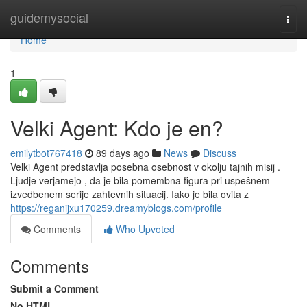
Home
guidemysocial
Togg
navi
Home
1
Velki Agent: Kdo je en?
emilytbot767418
89 days ago
News
Discuss
Velki Agent predstavlja posebna osebnost v okolju tajnih misij .
Ljudje verjamejo , da je bila pomembna figura pri uspešnem
izvedbenem serije zahtevnih situacij. Iako je bila ovita z
https://reganijxu170259.dreamyblogs.com/profile
Comments
Who Upvoted
Comments
Submit a Comment
No HTML