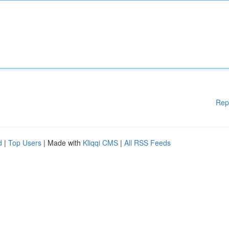
Rep
d
|
Top Users
| Made with
Kliqqi CMS
|
All RSS Feeds