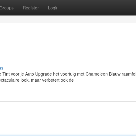
Groups
Register
Login
ss
int voor je Auto Upgrade het voertuig met Chameleon Blauw raamfol
ectaculaire look, maar verbetert ook de