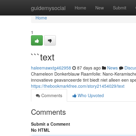
Home
guidemysocial
Home
New
Submit
Home
1
```text
haleemawxtg462958
87 days ago
News
Discu
Chameleon Donkerblauw Raamfolie: Nano-Keramische T
innovatieve geavanceerde tint biedt niet alleen een sp
https://thebookmarkfree.com/story21454029/text
Comments
Who Upvoted
Comments
Submit a Comment
No HTML