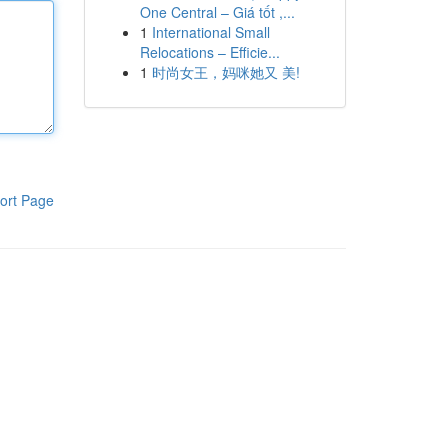
One Central – Giá tốt ,...
1
International Small
Relocations – Efficie...
1
时尚女王，妈咪她又 美!
ort Page