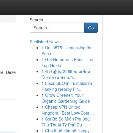
Search
Go
Published News
1
Delta575: Unmasking the
Secret
1
Get Numerous Fans: The
Top Guide
1
ทัวร์ญี่ปุ่น 2569 ยอดเยี่ยม
ie. Deze
โปรแกรม พร้อมกั...
1
Local SEO in Tuscaloosa
Ranking Nearby Fir...
1
Grow Greener: Your
Organic Gardening Guide
1
Cheap VPN United
Kingdom : Best Low-Cost ...
1
Soi Bộ Số Miễn Phí 888:
Thủ Thuật Tỷ Phú Dự...
1
Cho thuê căn hộ Happy