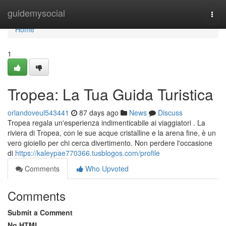
Home
guidemysocial
Togg
navi
Home
1
Tropea: La Tua Guida Turistica
orlandoveul543441
87 days ago
News
Discuss
Tropea regala un'esperienza indimenticabile ai viaggiatori . La
riviera di Tropea, con le sue acque cristalline e la arena fine, è un
vero gioiello per chi cerca divertimento. Non perdere l'occasione
di
https://kaleypae770366.tusblogos.com/profile
Comments
Who Upvoted
Comments
Submit a Comment
No HTML