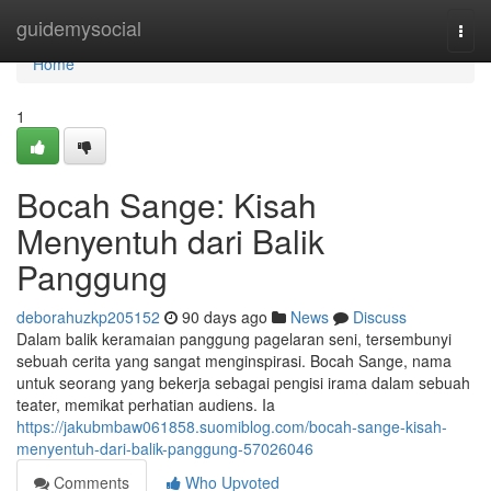
Home
guidemysocial
Togg
navi
Home
1
Bocah Sange: Kisah
Menyentuh dari Balik
Panggung
deborahuzkp205152
90 days ago
News
Discuss
Dalam balik keramaian panggung pagelaran seni, tersembunyi
sebuah cerita yang sangat menginspirasi. Bocah Sange, nama
untuk seorang yang bekerja sebagai pengisi irama dalam sebuah
teater, memikat perhatian audiens. Ia
https://jakubmbaw061858.suomiblog.com/bocah-sange-kisah-
menyentuh-dari-balik-panggung-57026046
Comments
Who Upvoted