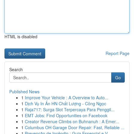
HTML is disabled
Report Page
Search
Go
Published News
1
Improve Your Vehicle : A Overview to Auto...
1
Dịch Vụ In Ấn HN Chất Lượng - Công Ngọc
1
Raja717: Surga Slot Terpercaya Para Penggil...
1
EMT Jobs: Find Opportunities on Facebook
1
Creator Revenue Climbs on Buhnanuh : A Emer...
1
Columbus OH Garage Door Repair: Fast, Reliable ...
1
Prevenção de Incêndio : Guia Essencial e V...