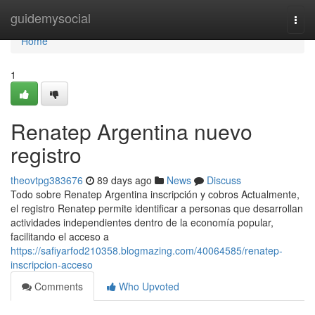
Home
guidemysocial
Togg
navi
Home
1
Renatep Argentina nuevo
registro
theovtpg383676
89 days ago
News
Discuss
Todo sobre Renatep Argentina inscripción y cobros Actualmente,
el registro Renatep permite identificar a personas que desarrollan
actividades independientes dentro de la economía popular,
facilitando el acceso a
https://safiyarfod210358.blogmazing.com/40064585/renatep-
inscripcion-acceso
Comments
Who Upvoted