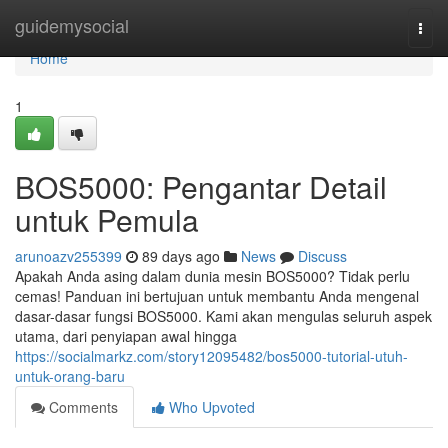
Home
guidemysocial
Togg
navi
Home
1
BOS5000: Pengantar Detail
untuk Pemula
arunoazv255399
89 days ago
News
Discuss
Apakah Anda asing dalam dunia mesin BOS5000? Tidak perlu
cemas! Panduan ini bertujuan untuk membantu Anda mengenal
dasar-dasar fungsi BOS5000. Kami akan mengulas seluruh aspek
utama, dari penyiapan awal hingga
https://socialmarkz.com/story12095482/bos5000-tutorial-utuh-
untuk-orang-baru
Comments
Who Upvoted