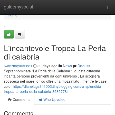
Home
guidemysocial
Togg
navi
Home
1
L'incantevole Tropea La Perla
di calabria
iwanzmqy032881
89 days ago
News
Discuss
Soprannominata “La Perla della Calabria ”, questa cittadina
incanta persone provenienti da ogni universo . La scogliera
scoscesa nel mare Ionico offre una mozzafiato , mentre le case
color
https://dianejqgs341002.tinyblogging.com/la-splendida-
tropea-la-perla-della-calabria-85357781
Comments
Who Upvoted
Comments