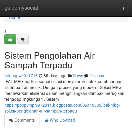
Home
guidemysocial
Togg
navi
Home
1
Sistem Pengolahan Air
Sampah Terpadu
brianqgwx011716
89 days ago
News
Discuss
IPAL MBG hadir sebagai solusi menyeluruh untuk pembuangan
air limbah domestik. Dengan proses yang modern, Solusi MBG
menawarkan efisiensi dalam menghilangkan dampak merugikan
terhadap lingkungan . Sistem
https://poppympni972811.blogpostie.com/62446363/ipal-mbg-
solusi-pengolahan-air-sampah-terpadu
Comments
Who Upvoted