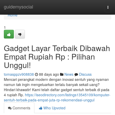
Home
guidemysocial
Togg
navi
Home
1
Gadget Layar Terbaik Dibawah
Empat Rupiah Rp : Pilihan
Unggul!
tomasppzv908838
88 days ago
News
Discuss
Mencari perangkat modern dengan inovasi sentuh yang nyaman
namun tak ingin mengeluarkan terlalu banyak sekali uang?
Hindari khawatir! Kami telah daftar gadget sentuh terbaik di pada
4 rupiah Rp.
https://iseodirectory.com/listings13545109/komputer-
sentuh-terbaik-pada-empat-juta-rp-rekomendasi-unggul
Comments
Who Upvoted