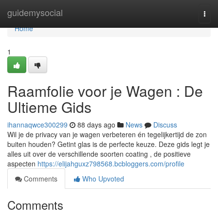
Home
guidemysocial
Togg
navi
Home
1
Raamfolie voor je Wagen : De
Ultieme Gids
ihannaqwce300299
88 days ago
News
Discuss
Wil je de privacy van je wagen verbeteren én tegelijkertijd de zon
buiten houden? Getint glas is de perfecte keuze. Deze gids legt je
alles uit over de verschillende soorten coating , de positieve
aspecten
https://elijahguxz798568.bcbloggers.com/profile
Comments
Who Upvoted
Comments