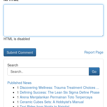
HTML is disabled
Report Page
Search
Go
Published News
1
Discovering Wellness: Trauma Treatment Choices ...
1
Defining Success: The Lean Six Sigma Define Phase
1
Arena Menjalankan Permainan Toto Terpercaya
1
Ceramic Cubes Sets: A Hobbyist's Manual
1
Taxi Rides from Noida to Nainital