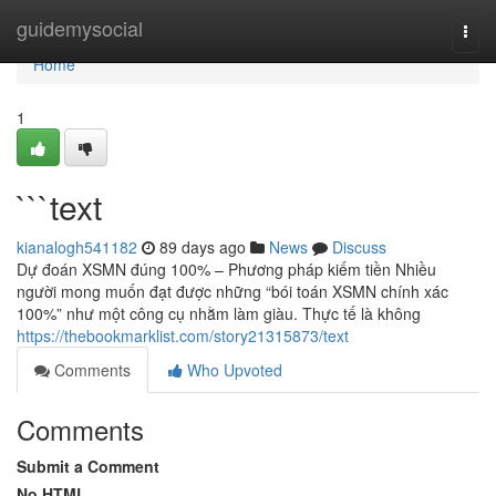
Home
guidemysocial
Togg
navi
Home
1
```text
kianalogh541182
89 days ago
News
Discuss
Dự đoán XSMN đúng 100% – Phương pháp kiếm tiền Nhiều
người mong muốn đạt được những “bói toán XSMN chính xác
100%” như một công cụ nhằm làm giàu. Thực tế là không
https://thebookmarklist.com/story21315873/text
Comments
Who Upvoted
Comments
Submit a Comment
No HTML