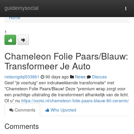
Home
guidemysocial
Togg
navi
Home
1
Chameleon Folie Paars/Blauw:
Transformeer Je Auto
nelsongdqi533861
90 days ago
News
Discuss
Geef "je voertuig" een indrukwekkende transformatie" met
"Chameleon Folie Paars/Blauw! Deze "premium wrap zorgt voor
een prachtige uitstraling die transformeert afhankelijk van de licht.
Of u" nu
https://xxoto.nl/chameleon-folie-paars-blauw-80-ceramic/
Comments
Who Upvoted
Comments