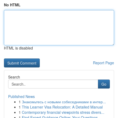
No HTML
HTML is disabled
Report Page
Search
Go
Published News
1
Знакомьтесь с новыми собеседниками в интер...
1
This Learner Visa Relocation: A Detailed Manual
1
Contemporary financial viewpoints stress divers...
1
Find Expert Guidance Online: Your Questions ,...