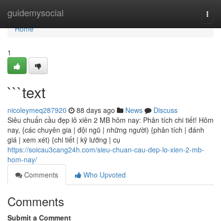
Home
guidemysocial
Togg
navi
Home
1
```text
nicoleymeq287920
88 days ago
News
Discuss
Siêu chuẩn cầu đẹp lô xiên 2 MB hôm nay: Phân tích chi tiết! Hôm
nay, {các chuyên gia | đội ngũ | những người) {phân tích | đánh
giá | xem xét) {chi tiết | kỹ lưỡng | cụ
https://soicau3cang24h.com/sieu-chuan-cau-dep-lo-xien-2-mb-
hom-nay/
Comments
Who Upvoted
Comments
Submit a Comment