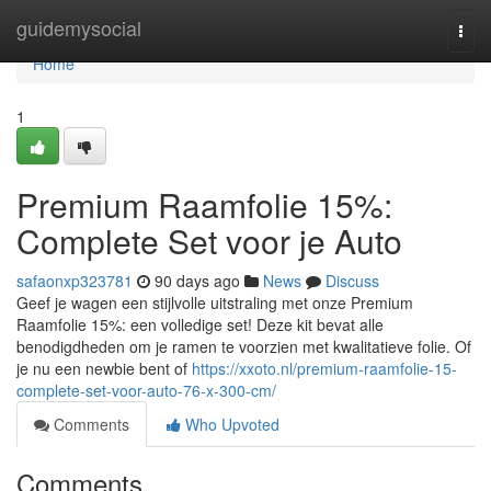
Home
guidemysocial
Togg
navi
Home
1
Premium Raamfolie 15%:
Complete Set voor je Auto
safaonxp323781
90 days ago
News
Discuss
Geef je wagen een stijlvolle uitstraling met onze Premium
Raamfolie 15%: een volledige set! Deze kit bevat alle
benodigdheden om je ramen te voorzien met kwalitatieve folie. Of
je nu een newbie bent of
https://xxoto.nl/premium-raamfolie-15-
complete-set-voor-auto-76-x-300-cm/
Comments
Who Upvoted
Comments