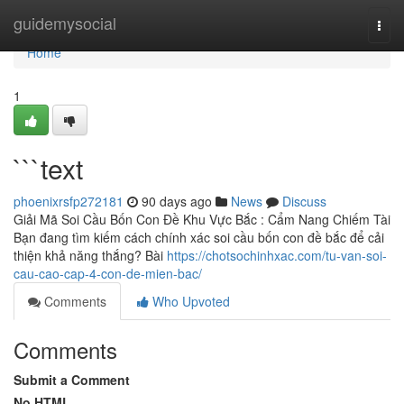
Home
guidemysocial
Togg
navi
Home
1
```text
phoenixrsfp272181
90 days ago
News
Discuss
Giải Mã Soi Cầu Bốn Con Đề Khu Vực Bắc : Cẩm Nang Chiếm Tài
Bạn đang tìm kiếm cách chính xác soi cầu bốn con đề bắc để cải
thiện khả năng thắng? Bài
https://chotsochinhxac.com/tu-van-soi-
cau-cao-cap-4-con-de-mien-bac/
Comments
Who Upvoted
Comments
Submit a Comment
No HTML