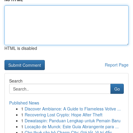
HTML is disabled
Report Page
Search
Go
Published News
1
Discover Ambiance: A Guide to Flameless Votive ...
1
Recovering Lost Crypto: Hope After Theft
1
Dewataspin: Panduan Lengkap untuk Pemain Baru
1
Locação de Munck: Este Guia Abrangente para ...
1
Cho thuê căn hộ Charm City: Giá tốt, Vị trí đắc...