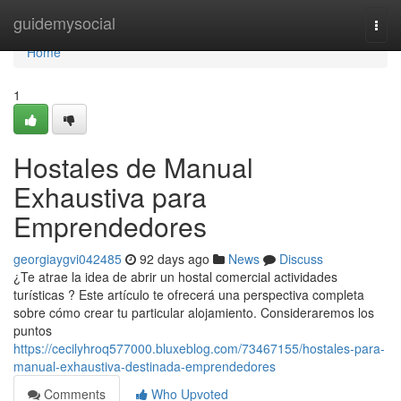
Home
guidemysocial
Togg
navi
Home
1
Hostales de Manual
Exhaustiva para
Emprendedores
georgiaygvi042485
92 days ago
News
Discuss
¿Te atrae la idea de abrir un hostal comercial actividades
turísticas ? Este artículo te ofrecerá una perspectiva completa
sobre cómo crear tu particular alojamiento. Consideraremos los
puntos
https://cecilyhroq577000.bluxeblog.com/73467155/hostales-para-
manual-exhaustiva-destinada-emprendedores
Comments
Who Upvoted