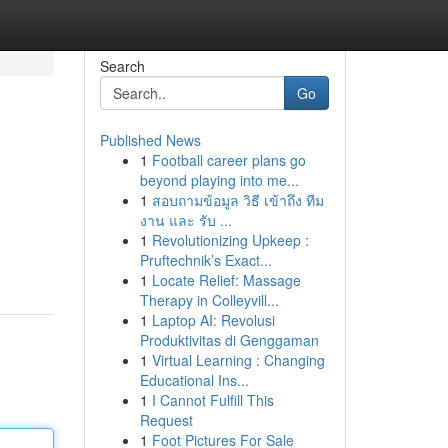
Search
Go
Published News
1
Football career plans go
beyond playing into me...
1
สอบถามข้อมูล วิธี เข้าถึง ทีม
งาน และ รับ ...
1
Revolutionizing Upkeep :
Pruftechnik’s Exact...
1
Locate Relief: Massage
Therapy in Colleyvill...
1
Laptop AI: Revolusi
Produktivitas di Genggaman
1
Virtual Learning : Changing
Educational Ins...
1
I Cannot Fulfill This
Request
1
Foot Pictures For Sale