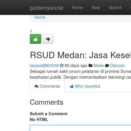
Home
guidemysocial
Home
New
Submit
Home
1
RSUD Medan: Jasa Keseh
tayaawlj863538
89 days ago
News
Discuss
Sebagai rumah sakit umum pelataran di provinsi Sum
kesehatan publik. Dengan memanfaatkan teknologi cangg
Comments
Who Upvoted
Comments
Submit a Comment
No HTML