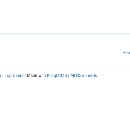
Rep
d
|
Top Users
| Made with
Kliqqi CMS
|
All RSS Feeds