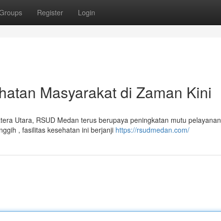
Groups
Register
Login
atan Masyarakat di Zaman Kini
atera Utara, RSUD Medan terus berupaya peningkatan mutu pelayanan
ih , fasilitas kesehatan ini berjanji
https://rsudmedan.com/