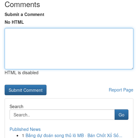
Comments
Submit a Comment
No HTML
HTML is disabled
Report Page
Search
Go
Published News
1
Bảng dự đoán song thủ lô MB · Bán Chốt Xổ Số...