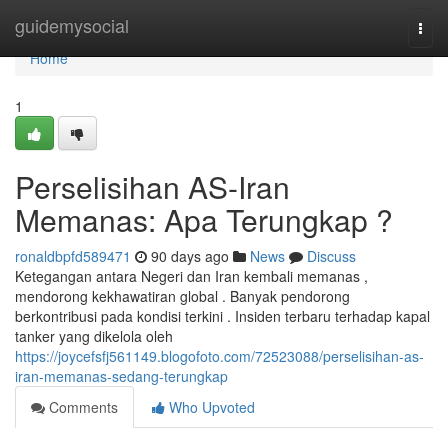
Home
guidemysocial
Togg
navi
Home
1
Perselisihan AS-Iran
Memanas: Apa Terungkap ?
ronaldbpfd589471
90 days ago
News
Discuss
Ketegangan antara Negeri dan Iran kembali memanas ,
mendorong kekhawatiran global . Banyak pendorong
berkontribusi pada kondisi terkini . Insiden terbaru terhadap kapal
tanker yang dikelola oleh
https://joycefsfj561149.blogofoto.com/72523088/perselisihan-as-
iran-memanas-sedang-terungkap
Comments
Who Upvoted