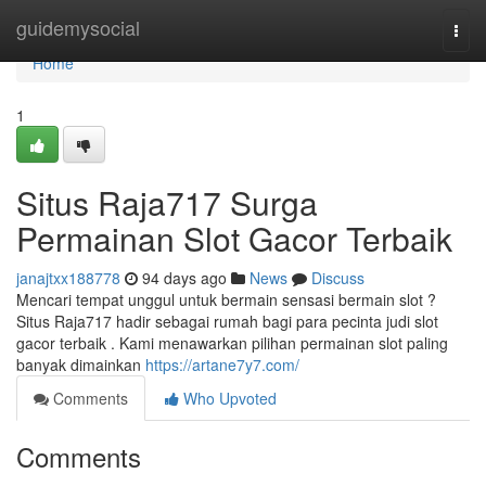
Home
guidemysocial
Togg
navi
Home
1
Situs Raja717 Surga
Permainan Slot Gacor Terbaik
janajtxx188778
94 days ago
News
Discuss
Mencari tempat unggul untuk bermain sensasi bermain slot ?
Situs Raja717 hadir sebagai rumah bagi para pecinta judi slot
gacor terbaik . Kami menawarkan pilihan permainan slot paling
banyak dimainkan
https://artane7y7.com/
Comments
Who Upvoted
Comments