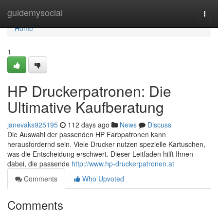
Home
guidemysocial
Togg
navi
Home
1
HP Druckerpatronen: Die
Ultimative Kaufberatung
janevaks925195
112 days ago
News
Discuss
Die Auswahl der passenden HP Farbpatronen kann
herausfordernd sein. Viele Drucker nutzen spezielle Kartuschen,
was die Entscheidung erschwert. Dieser Leitfaden hilft Ihnen
dabei, die passende
http://www.hp-druckerpatronen.at
Comments
Who Upvoted
Comments