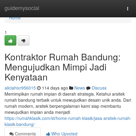
Home
guidemysocial
Togg
navi
Home
1
Kontraktor Rumah Bandung:
Mengujudkan Mimpi Jadi
Kenyataan
aliciahixr956015
114 days ago
News
Discuss
Memimpikan rumah impian di daerah strategis. Ketahui arsitek
rumah bandung terbaik untuk mewujudkan desain unik anda. Dari
rumah modern, arsitek berpengalaman kami siap membantu
mewujudkan impian anda menjadi
https://rumahklasik.com/id/home-rumah-klasik/jasa-arsitek-rumah-
klasik-bandung/
Comments
Who Upvoted