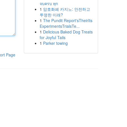
จบครบ ทุก
1
암호화폐 카지노: 안전하고
투명한 미래?
1
The Pundit Report'sTheirIts
ExperimentsTrialsTe...
1
Delicious Baked Dog Treats
for Joyful Tails
1
Parker towing
ort Page