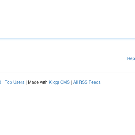
Rep
d
|
Top Users
| Made with
Kliqqi CMS
|
All RSS Feeds