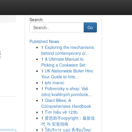
Search
Go
Published News
1
Exploring the mechanisms
้
behind contemporary cr...
1
A Ultimate Manual to
Picking a Cookware Set
1
UK Nationwide Boiler Hire:
Your Guide to Inte...
1
iptv maroc
1
Poľovnícky e-shop: Vaš
zdroj kvalitných pomôcok...
1
Giant Bikes: A
Comprehensive Handbook
1
Tìm hiểu về 123b
1
爱思助手copyright：最新迭
代 与 安装指南
1
ให้บริการ แอป ที่เชียงใหม่: