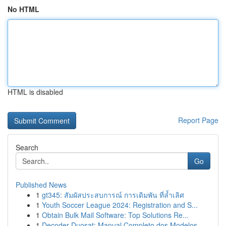
No HTML
HTML is disabled
Report Page
Search
Go
Published News
1
gt345: สัมผัสประสบการณ์ การเดิมพัน ที่ล้ำเลิศ
1
Youth Soccer League 2024: Registration and S...
1
Obtain Bulk Mail Software: Top Solutions Re...
1
Decoder Duosat: Manual Completo dos Modelos...