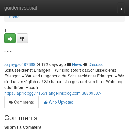
Home
guidemysocial
Togg
navi
Home
1
```
zaynygzo497889
172 days ago
News
Discuss
Schlüsseldienst Erlangen – Wir sind sofort da!Schlüsseldienst
Erlangen – Wir sind umgehend da!Schlüsseldienst Erlangen – Wir
sind unverzüglich da! Sie haben sich gesperrt von Ihrer Wohnung
oder Ihrem Haus in
https://aprilqbgg771551.angelinsblog.com/38809537/
Comments
Who Upvoted
Comments
Submit a Comment