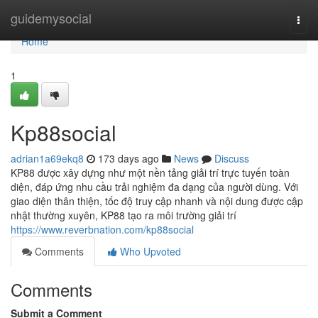
Home
guidemysocial
Togg
navi
Home
1
Kp88social
adrian1a69ekq8
173 days ago
News
Discuss
KP88 được xây dựng như một nền tảng giải trí trực tuyến toàn
diện, đáp ứng nhu cầu trải nghiệm đa dạng của người dùng. Với
giao diện thân thiện, tốc độ truy cập nhanh và nội dung được cập
nhật thường xuyên, KP88 tạo ra môi trường giải trí
https://www.reverbnation.com/kp88social
Comments
Who Upvoted
Comments
Submit a Comment