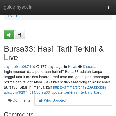
Home
guidemysocial
Togg
navi
Home
1
Bursa33: Hasil Tarif Terkini &
Live
zaynabfxdo087410
177 days ago
News
Discuss
Ingin mencari data perkiraan terkini? Bursa33 adalah tempat
unggul untuk melihat laporan real-time mengenai perkembangan
permainan favorit Anda. Saksikan setiap saat dengan kelincahan
Bursa33. Situs ini menyajikan
https://ammartlfc419209.bloggin-
ads.com/62971514/bursa33-update-perkiraan-terbaru-baru
Comments
Who Upvoted
Comments