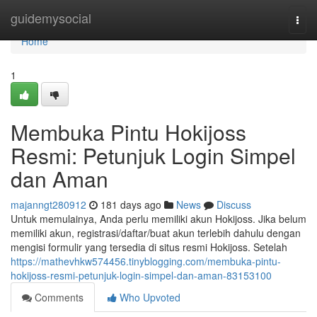
Home
guidemysocial
Togg
navi
Home
1
Membuka Pintu Hokijoss
Resmi: Petunjuk Login Simpel
dan Aman
majanngt280912
181 days ago
News
Discuss
Untuk memulainya, Anda perlu memiliki akun Hokijoss. Jika belum
memiliki akun, registrasi/daftar/buat akun terlebih dahulu dengan
mengisi formulir yang tersedia di situs resmi Hokijoss. Setelah
https://mathevhkw574456.tinyblogging.com/membuka-pintu-
hokijoss-resmi-petunjuk-login-simpel-dan-aman-83153100
Comments
Who Upvoted