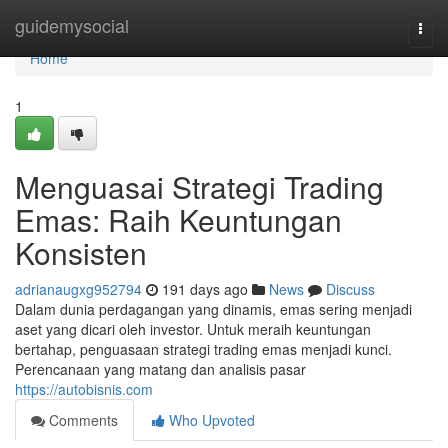
Home
guidemysocial
Togg
navi
Home
1
Menguasai Strategi Trading
Emas: Raih Keuntungan
Konsisten
adrianaugxg952794
191 days ago
News
Discuss
Dalam dunia perdagangan yang dinamis, emas sering menjadi
aset yang dicari oleh investor. Untuk meraih keuntungan
bertahap, penguasaan strategi trading emas menjadi kunci.
Perencanaan yang matang dan analisis pasar
https://autobisnis.com
Comments
Who Upvoted