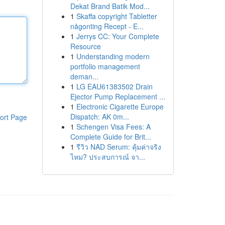
Dekat Brand Batik Mod...
1
Skaffa copyright Tabletter
någonting Recept - E...
1
Jerrys CC: Your Complete
Resource
1
Understanding modern
portfolio management
deman...
1
LG EAU61383502 Drain
Ejector Pump Replacement ...
1
Electronic Cigarette Europe
Dispatch: AK 0m...
ort Page
1
Schengen Visa Fees: A
Complete Guide for Brit...
1
รีวิว NAD Serum: คุ้มค่าจริง
ไหม? ประสบการณ์ จา...