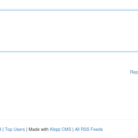
Rep
d
|
Top Users
| Made with
Kliqqi CMS
|
All RSS Feeds