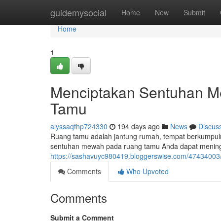
Home
guidemysocial
Home
New
Submit
Home
1
Menciptakan Sentuhan 
Tamu
alyssaqfhp724330
194 days ago
News
Discus
Ruang tamu adalah jantung rumah, tempat berkumpuln
sentuhan mewah pada ruang tamu Anda dapat mening
https://sashavuyc980419.bloggerswise.com/474340
Comments
Who Upvoted
Comments
Submit a Comment