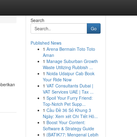
Search
Go
Published News
1
Arena Bermain Toto Toto
Aman
1
Manage Suburban Growth
Waste Utilizing Rubbish ...
1
Noida Udaipur Cab Book
Your Ride Now
mberikan
1
VAT Consultants Dubai |
VAT Services UAE | Tax ...
1
Spoil Your Furry Friend:
Top-Notch Pet Supp...
1
Cầu Đề 36 Số Khung 3
Ngày: Xem xét Chi Tiết Hô...
1
Boost Your Content:
Software & Strategy Guide
1
{BATIK77: Mengenal Lebih