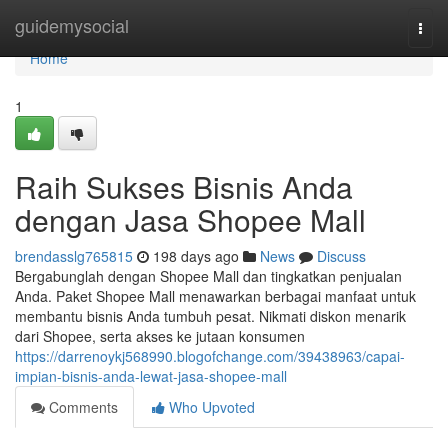
Home
guidemysocial
Togg
navi
Home
1
Raih Sukses Bisnis Anda
dengan Jasa Shopee Mall
brendasslg765815
198 days ago
News
Discuss
Bergabunglah dengan Shopee Mall dan tingkatkan penjualan
Anda. Paket Shopee Mall menawarkan berbagai manfaat untuk
membantu bisnis Anda tumbuh pesat. Nikmati diskon menarik
dari Shopee, serta akses ke jutaan konsumen
https://darrenoykj568990.blogofchange.com/39438963/capai-
impian-bisnis-anda-lewat-jasa-shopee-mall
Comments
Who Upvoted