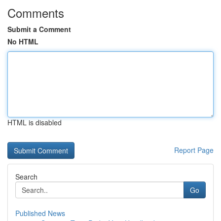
Comments
Submit a Comment
No HTML
HTML is disabled
Report Page
Search
Go
Published News