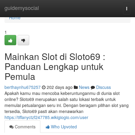
Home
guidemysocial
Togg
navi
Home
1
Mainkan Slot di Sloto69 :
Panduan Lengkap untuk
Pemula
berthaynhu675257
202 days ago
News
Discuss
Apakah kamu mau mencoba keberuntunganmu di dunia slot
online? Sloto69 merupakan salah satu lokasi terbaik untuk
memulai petualangan seru ini. Dengan beragam pilihan slot yang
tersedia, Sloto69 pasti akan menawarkan
https://tiffanyctzf247785.wikigiogio.com/user
Comments
Who Upvoted