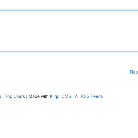
Rep
d
|
Top Users
| Made with
Kliqqi CMS
|
All RSS Feeds