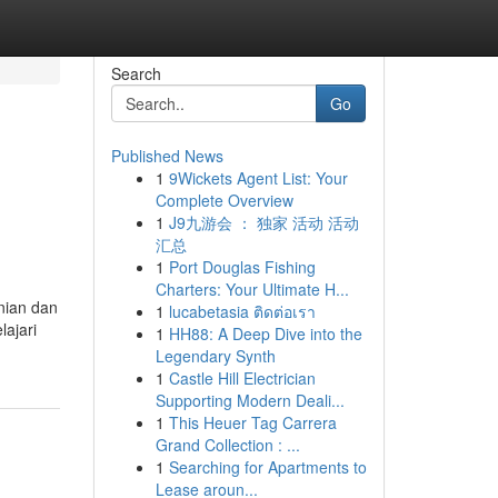
Search
Go
Published News
1
9Wickets Agent List: Your
Complete Overview
1
J9九游会 ： 独家 活动 活动
汇总
1
Port Douglas Fishing
Charters: Your Ultimate H...
nian dan
1
lucabetasia ติดต่อเรา
ajari
1
HH88: A Deep Dive into the
Legendary Synth
1
Castle Hill Electrician
Supporting Modern Deali...
1
This Heuer Tag Carrera
Grand Collection : ...
1
Searching for Apartments to
Lease aroun...