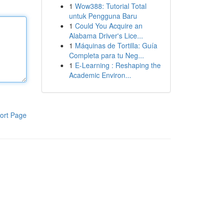
1
Wow388: Tutorial Total
untuk Pengguna Baru
1
Could You Acquire an
Alabama Driver's Lice...
1
Máquinas de Tortilla: Guía
Completa para tu Neg...
1
E-Learning : Reshaping the
Academic Environ...
ort Page