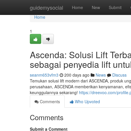
Home
guidemysocial
Home
New
Submit
Home
1
Ascenda: Solusi Lift Terb
sebagai penyedia lift un
seanm653vfm3
200 days ago
News
Discuss
Temukan solusi lift modern dari ASCENDA, produk ung
perusahaan, ASCENDA memberikan kenyamanan, efisien
keunggulannya sekarang!
https://dreevoo.com/profil
Comments
Who Upvoted
Comments
Submit a Comment