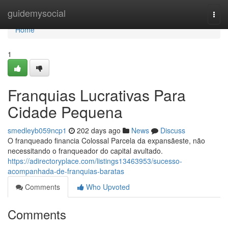
Home
guidemysocial
Togg
navi
Home
1
Franquias Lucrativas Para
Cidade Pequena
smedleyb059ncp1
202 days ago
News
Discuss
O franqueado financia Colossal Parcela da expansãeste, não
necessitando o franqueador do capital avultado.
https://adirectoryplace.com/listings13463953/sucesso-
acompanhada-de-franquias-baratas
Comments
Who Upvoted
Comments